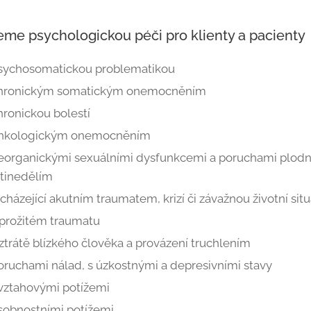
eme psychologickou péči pro klienty a pacienty
psychosomatickou problematikou
chronickým somatickým onemocněním
hronickou bolestí
onkologickým onemocněním
eorganickými sexuálními dysfunkcemi a poruchami plodno
tinedělím
cházející akutním traumatem, krizí či závažnou životní situ
prožitém traumatu
ztrátě blízkého člověka a provázení truchlením
oruchami nálad, s úzkostnými a depresivními stavy
vztahovými potížemi
sobnostními potížemi