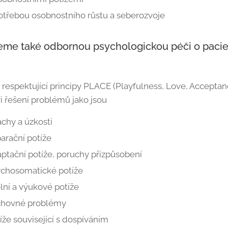
otřebou osobnostního růstu a seberozvoje
eme také odbornou psychologickou péči o paci
í respektující principy PLACE (Playfulness, Love, Acceptan
i řešení problémů jako jsou
achy a úzkosti
arační potíže
ptační potíže, poruchy přizpůsobení
chosomatické potíže
lní a výukové potíže
chovné problémy
íže související s dospíváním