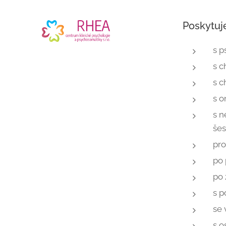
Poskytuj
s 
s 
s c
s 
s n
šes
pro
po 
po 
s p
se 
s o