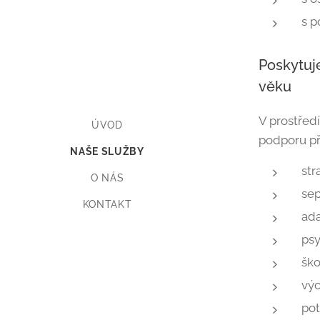
s p
Poskytuj
věku
V prostřed
ÚVOD
podporu př
NAŠE SLUŽBY
str
O NÁS
sep
KONTAKT
ada
psy
ško
vý
pot